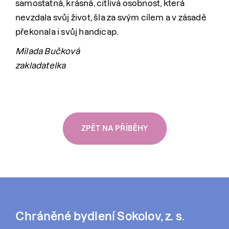
samostatná, krásná, citlivá osobnost, která
nevzdala svůj život, šla za svým cílem a v zásadě
překonala i svůj handicap.
Milada Bučková
zakladatelka
ZPĚT NA PŘÍBĚHY
Chráněné bydlení Sokolov, z. s.