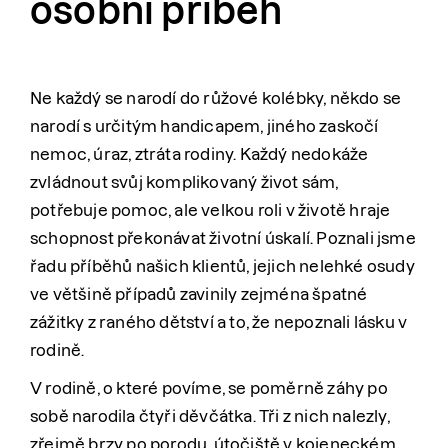
osobní příběh
Ne každý se narodí do růžové kolébky, někdo se
narodí s určitým handicapem, jiného zaskočí
nemoc, úraz, ztráta rodiny. Každý nedokáže
zvládnout svůj komplikovaný život sám,
potřebuje pomoc, ale velkou roli v životě hraje
schopnost překonávat životní úskalí. Poznali jsme
řadu příběhů našich klientů, jejich nelehké osudy
ve většině případů zavinily zejména špatné
zážitky z raného dětství a to, že nepoznali lásku v
rodině.
V rodině, o které povíme, se poměrně záhy po
sobě narodila čtyři děvčátka. Tři z nich nalezly,
zřejmě brzy po porodu, útočiště v kojeneckém