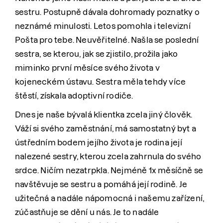
sestru. Postupně dávala dohromady poznatky o
neznámé minulosti. Letos pomohla i televizní
Pošta pro tebe. Neuvěřitelné. Našla se poslední
sestra, se kterou, jak se zjistilo, prožila jako
miminko první měsíce svého života v
kojeneckém ústavu. Sestra měla tehdy více
štěstí, získala adoptivní rodiče.
Dnes je naše bývalá klientka zcela jiný člověk.
Váží si svého zaměstnání, má samostatný byt a
ústředním bodem jejího života je rodina její
nalezené sestry, kterou zcela zahrnula do svého
srdce. Ničím nezatrpkla. Nejméně 1x měsíčně se
navštěvuje se sestru a pomáhá její rodině. Je
užitečná a nadále nápomocná i našemu zařízení,
zúčastňuje se dění u nás. Je to nadále