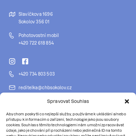
Slavíčkova 1696
Sokolov 356 01
Pohotovostní mobil
+420 722 618 854
+420 734 803 503
reditelka@chbsokolov.cz
Spravovat Souhlas
Datová schránka: sts9dev
Abychom poskytli co nejlepší služby, používáme k ukládání a/nebo
Dokumenty
přístupu k informacím o zařízení, technologie jako jsou soubory
cookies. Souhlas s těmito technologiemi nám umožní zpracovávat
údaje, jako je chování při procházení nebo jedinečná ID na tomto
webu. Nesouhlas nebo odvolání souhlasu může nepříznivě ovlivnit