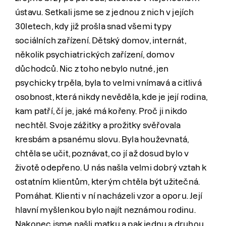
ústavu. Setkali jsme se z jednou z nich v jejích
30letech, kdy již prošla snad všemi typy
sociálních zařízení. Dětský domov, internát,
několik psychiatrických zařízení, domov
důchodců. Nic z toho nebylo nutné, jen
psychicky trpěla, byla to velmi vnímavá a citlivá
osobnost, která nikdy nevěděla, kde je její rodina,
kam patří, čí je, jaké má kořeny. Proč ji nikdo
nechtěl. Svoje zážitky a prožitky svěřovala
kresbám a psanému slovu. Byla houževnatá,
chtěla se učit, poznávat, co jí až dosud bylo v
životě odepřeno. U nás našla velmi dobrý vztah k
ostatním klientům, kterým chtěla být užitečná.
Pomáhat. Klienti v ní nacházeli vzor a oporu. Její
hlavní myšlenkou bylo najít neznámou rodinu.
Nakonec jsme našli matku a pak jednu a druhou